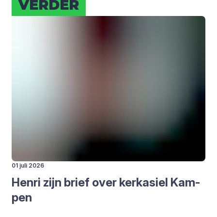
VER­DER
01 juli 2026
Hen­ri zijn brief over kerk­asiel Kam­
pen