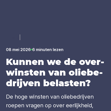
Luister
08 mei 2026
6 minuten lezen
Kun­nen we de over­
win­sten van olie­be­
drij­ven belas­ten?
De hoge winsten van oliebedrijven
roepen vragen op over eerlijkheid,