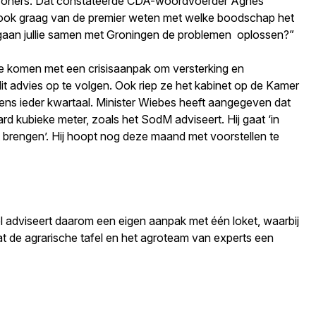
e inwoners. Dat constateerde CDA-woordvoerder Agnes
n ook graag van de premier weten met welke boodschap het
gaan jullie samen met Groningen de problemen oplossen?”
 te komen met een crisisaanpak om versterking en
it advies op te volgen. Ook riep ze het kabinet op de Kamer
ens ieder kwartaal. Minister Wiebes heeft aangegeven dat
d kubieke meter, zoals het SodM adviseert. Hij gaat ‘in
t brengen’. Hij hoopt nog deze maand met voorstellen te
el adviseert daarom een eigen aanpak met één loket, waarbij
at de agrarische tafel en het agroteam van experts een