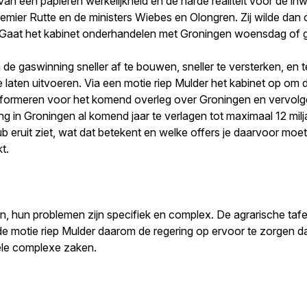
 van een papieren werkelijkheid en de harde realiteit voor d
remier Rutte en de ministers Wiebes en Olongren. Zij wilde da
 “Gaat het kabinet onderhandelen met Groningen woensdag of 
de gaswinning sneller af te bouwen, sneller te versterken, en
 laten uitvoeren. Via een motie riep Mulder het kabinet op om d
informeren voor het komend overleg over Groningen en vervolg
 in Groningen al komend jaar te verlagen tot maximaal 12 miljar
b eruit ziet, wat dat betekent en welke offers je daarvoor moe
t.
n, hun problemen zijn specifiek en complex. De agrarische taf
de motie riep Mulder daarom de regering op ervoor te zorgen d
uele complexe zaken.