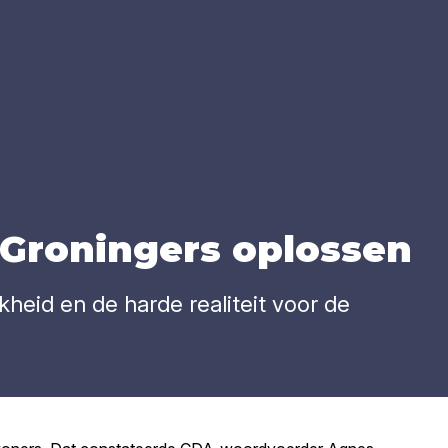
Gro­nin­gers oplos­sen
heid en de harde realiteit voor de