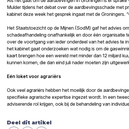
Als het gaat om de aardbevingen in Groningen is er sprake
Mulder tijdens het debat over de aardbevingsschade met p
kabinet deze week het gesprek ingaat met de Groningers.
Het Staatstoezicht op de Mijnen (SodM) gaf het advies om 
schadeafhandeling onafhankelijk en door één organisatie te
over de voortgang van ieder onderdeel van het advies te 
het kabinet gaat onderzoeken wat nodig is om de gaswinning
kaart brengen hoe een wereld met minder dan 12 miljard kuu
kunnen komen, die dan eind juli nader moeten zijn uitgewerk
Eén loket voor agrariërs
Ook veel agrariërs hebben het moeilijk door de aardbevinge
specifieke agrarische expertise ingezet wordt. In een twee
adviserende rol krijgen, ook bij de behandeling van individ
Deel dit artikel