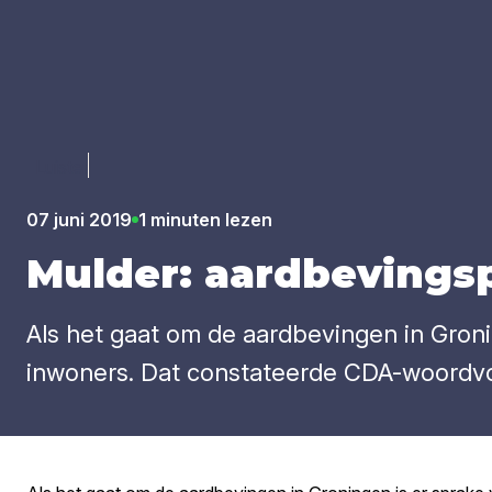
Luister
07 juni 2019
1 minuten lezen
Mul­der: aard­be­vings
Als het gaat om de aardbevingen in Groni
inwoners. Dat constateerde CDA-woordvoe