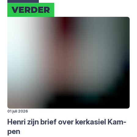
VER­DER
01 juli 2026
Hen­ri zijn brief over kerk­asiel Kam­
pen