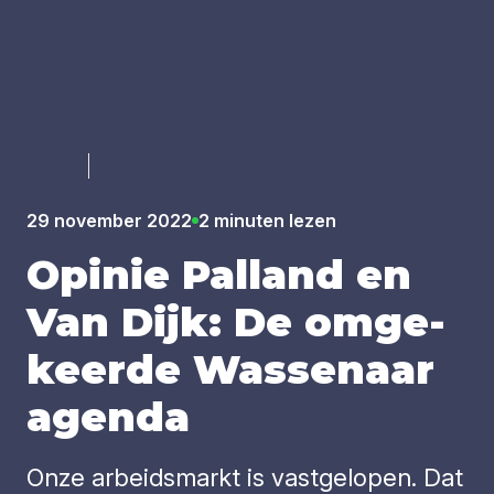
Luister
29 november 2022
2 minuten lezen
Opi­nie Pal­land en
Van Dijk: De omge­
keer­de Was­se­naar
agen­da
Onze arbeidsmarkt is vastgelopen. Dat