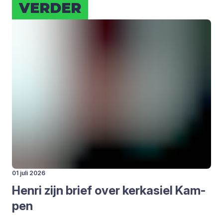
VER­DER
01 juli 2026
Hen­ri zijn brief over kerk­asiel Kam­
pen