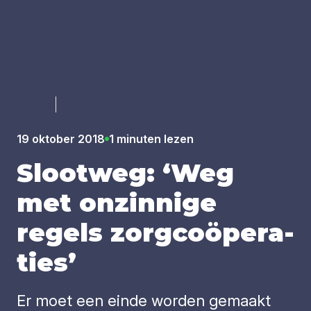
Luister
19 oktober 2018
1 minuten lezen
Sloot­weg:
‘
Weg
met onzin­ni­ge
regels zorg­co­ö­pe­ra­
ties’
Er moet een einde worden gemaakt