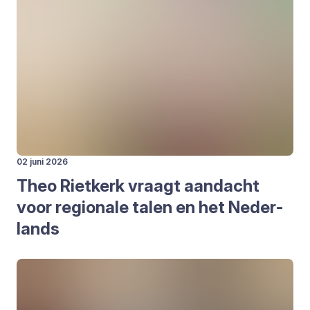
02 juni 2026
Theo Riet­kerk vraagt aan­dacht
voor regi­o­na­le talen en het Neder­
lands