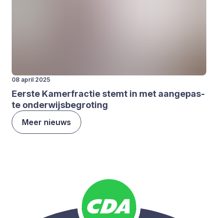
08 april 2025
Eer­ste Kamer­frac­tie stemt in met aan­ge­pas­
te onder­wijs­be­gro­ting
Meer nieuws