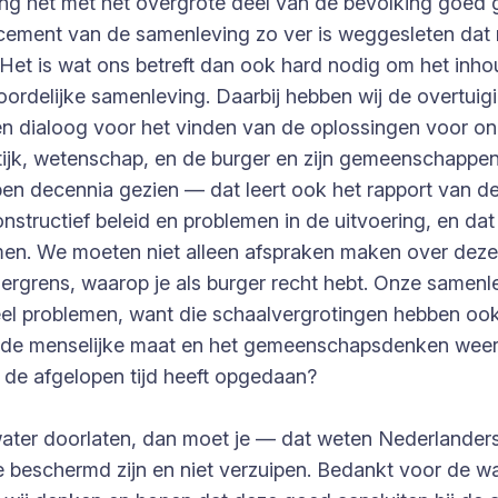
ng het met het overgrote deel van de bevolking goed gaa
 cement van de samenleving zo ver is weggesleten dat
. Het is wat ons betreft dan ook hard nodig om het in
rdelijke samenleving. Daarbij hebben wij de overtuigi
en dialoog voor het vinden van de oplossingen voor on
raktijk, wetenschap, en de burger en zijn gemeenschap
open decennia gezien — dat leert ook het rapport van 
onstructief beleid en problemen in de uitvoering, en dat
men. We moeten niet alleen afspraken maken over dez
rgrens, waarop je als burger recht hebt. Onze samenle
eel problemen, want die schaalvergrotingen hebben o
 de menselijke maat en het gemeenschapsdenken weer d
in de afgelopen tijd heeft opgedaan?
ken water doorlaten, dan moet je — dat weten Nederland
 beschermd zijn en niet verzuipen. Bedankt voor de w