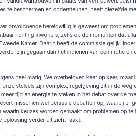
n vanuit wantrouwen in plaats van vertrouwen. Juist h
ies te beschermen en ondersteunen, heeft diezelfde me
er onvoldoende bereidwillig is geweest om problemen di
aar richting inwoners, zelfs op de momenten dat allan
e Tweede Kamer. Daarin heeft de commissie gelijk. Ind
 verder zijn gegaan dan het indienen van een motie en d
gens heel matig. We overbeloven keer op keer, maar lev
 onze stelsels zijn complex, regelgeving zit in de weg 
meer tijd en energie te steken in het debat over de t
 levert misschien wel oersaaie debatten op, waarbij e
en waarin keuzes worden gemaakt om problemen op te l
 oplossing verder uit zicht raakt.