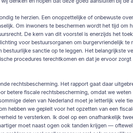
 wij denken en hopen dat deze goed aansluiten bij de
rondig te herzien. Een onopzettelijke of onbewuste over
elijk. Om inwoners te beschermen wordt het tijd om h
uursrecht. De kern van dit voorstel is enerzijds het t
lichting voor bestuursorganen om burgervriendelijk te 
n bestuurlijke sanctie op te leggen. Het belangrijkste v
dische procedures terechtkomen en dat je ervoor zorgt 
nde rechtsbescherming. Het rapport gaat daar uitgebre
or betere fiscale rechtsbescherming, omdat we weten da
sommige delen van Nederland moet je letterlijk vele tie
arom hebben we gepleit voor het opzetten van een fisc
heid te versterken. Ik doel op een onafhankelijk twee
artiger moet naast ogen ook tanden krijgen — oftewel