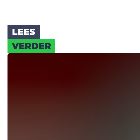
LEES
VER­DER