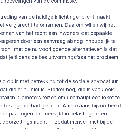
 aanbevelingen van de commissie.
treding van de huidige inlichtingenplicht maakt
et vergisrecht te omarmen. Daarom willen wij het
oekennen van het recht aan inwoners dat bepaalde
reageren door een aanvraag alsnog inhoudelijk te
erschil met de nu voorliggende alternatieven is dat
dat je tijdens de besluitvormingsfase het probleem
id op in met betrekking tot de sociale advocatuur.
t die er nu niet is. Sterker nog, die is vaak ook
ntallen kilometers reizen om überhaupt een loket te
ale belangenbehartiger naar Amerikaans bijvoorbeeld
de paar ogen dat meekijkt in belastingen- en
: doorzettingsmacht — zodat mensen niet bij de