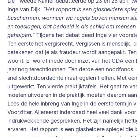
De Tweede Kamer debatteerde op 23 en 25 april tw
Inge van Dijk:
"Het rapport is een glasheldere spie
beschermen, wanneer we regels boven mensen stell
en toeslagen, dat bedoeld is als schild om mensen
geholpen."
Tijdens het debat deed Inge vier voorst
Ten eerste het vergisrecht. Vergissen is menselijk,
betekenen dat je als fraudeur wordt aangepakt. Ten
woont. Er wordt mede door inzet van het CDA een f
jaar nog terechtkunnen. Ten derde een noodfonds. 
snel slechtdoordachte maatregelen treffen. Met ee
uitgewerkt. Ten vierde praktijktafels. Het gaat te v
moeten uitvoeren in de praktijk moeten daarom aan 
Lees de hele inbreng van Inge in de eerste termijn
Voorzitter. Allereerst inderdaad heel veel dank voor
indrukwekkende gesprekken. Het zijn namelijk hef
ervaren. Het rapport is een glasheldere spiegel di