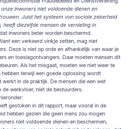
enquêtecommssie Fraudebeleid en Dienstverlening.
j onze inwoners niet voldoende dienen en
rouwen. Juist het systeem van sociale zekerheid
 heeft diezelfde mensen de vernieling in
en dat inwoners beter worden beschermd.
Want een verkeerd vinkje zetten, mag niet
s. Deze is niet op orde en afhankelijk van waar je
lers en toeslagontvangers. Daar moeten mensen dít
beuren. Als het misgaat, moeten we niet weer te
g hebben terwijl een goede oplossing wordt
et werkt in de praktijk. De mensen die een wet
de werkvloer, niet de bestuurders.
hieronder:
eft gestoken in dit rapport, maar vooral in de
heid hebben gezien die geen mens zou mogen
inwoners niet voldoende dienen en beschermen,