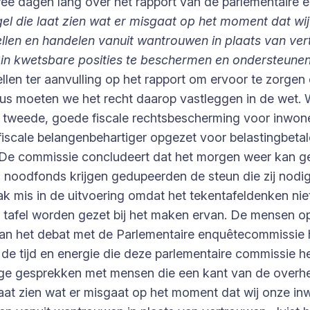
ee dagen lang over het rapport van de parlementaire 
gel die laat zien wat er misgaat op het moment dat wi
en en handelen vanuit wantrouwen in plaats van vert
 in kwetsbare posities te beschermen en ondersteunen,
ellen ter aanvulling op het rapport om ervoor te zorg
 dus moeten we het recht daarop vastleggen in de wet. 
 tweede, goede fiscale rechtsbescherming voor inwoner
iscale belangenbehartiger opgezet voor belastingbeta
De commissie concludeert dat het morgen weer kan ge
n noodfonds krijgen gedupeerden de steun die zij nodi
aak mis in de uitvoering omdat het tekentafeldenken ni
tafel worden gezet bij het maken ervan. De mensen op 
 van het debat met de Parlementaire enquêtecommissie 
 de tijd en energie die deze parlementaire commissie he
tige gesprekken met mensen die een kant van de over
e laat zien wat er misgaat op het moment dat wij onze 