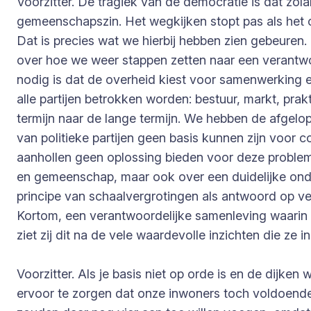
Voorzitter. De tragiek van de democratie is dat zola
gemeenschapszin. Het wegkijken stopt pas als het
Dat is precies wat we hierbij hebben zien gebeuren
over hoe we weer stappen zetten naar een verantwoo
nodig is dat de overheid kiest voor samenwerking 
alle partijen betrokken worden: bestuur, markt, p
termijn naar de lange termijn. We hebben de afgel
van politieke partijen geen basis kunnen zijn voor c
aanhollen geen oplossing bieden voor deze proble
en gemeenschap, maar ook over een duidelijke onde
principe van schaalvergrotingen als antwoord op v
Kortom, een verantwoordelijke samenleving waarin
ziet zij dit na de vele waardevolle inzichten die ze 
Voorzitter. Als je basis niet op orde is en de dij
ervoor te zorgen dat onze inwoners toch voldoende