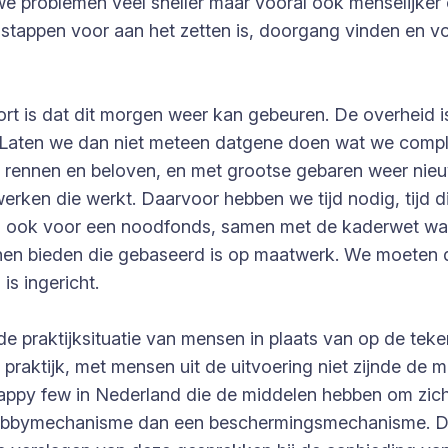
e problemen veel sneller maar vooral ook menselijker 
stappen voor aan het zetten is, doorgang vinden en voo
ort is dat dit morgen weer kan gebeuren. De overheid i
 Laten we dan niet meteen datgene doen wat we comple
 rennen en beloven, en met grootse gebaren weer nieu
werken die werkt. Daarvoor hebben we tijd nodig, tij
dan ook voor een noodfonds, samen met de kaderwet wa
nnen bieden die gebaseerd is op maatwerk. We moeten 
s ingericht.
de praktijksituatie van mensen in plaats van op de teke
raktijk, met mensen uit de uitvoering niet zijnde de
appy few in Nederland die de middelen hebben om zich 
n lobbymechanisme dan een beschermingsmechanisme. D