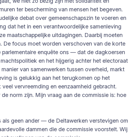
t, we niet zo bezig zijn met solidariteit en
 muren ter bescherming van mensen het begeven.
houdelijke debat over gemeenschapszin te voeren en
ng dat het in een verantwoordelijke samenleving
ze maatschappelijke uitdagingen. Daarbij moeten
pen. De focus moet worden verschoven van de korte
de parlementaire enquête ons — dat de dagkoersen
 machtspolitiek en het hijgerig achter het electoraat
e manier van samenwerken tussen overheid, markt
ving is gelukkig aan het terugkomen op het
ok veel vervreemding en eenzaamheid gebracht.
e norm zijn. Mijn vraag aan de commissie is: hoe
ers als geen ander — de Deltawerken verstevigen om
aardevolle dammen die de commissie voorstelt. Wij