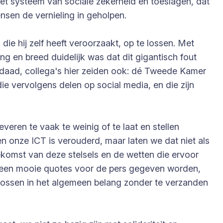
et systeem van sociale zekerheid en toeslagen, dat
nsen de vernieling in geholpen.
e hij zelf heeft veroorzaakt, op te lossen. Met
g en breed duidelijk was dat dit gigantisch fout
erdaad, collega's hier zeiden ook: dé Tweede Kamer
ie vervolgens delen op social media, en die zijn
eren te vaak te weinig of te laat en stellen
en onze ICT is verouderd, maar laten we dat niet als
oekomst van deze stelsels en de wetten die ervoor
r geen mooie quotes voor de pers gegeven worden,
ossen in het algemeen belang zonder te verzanden