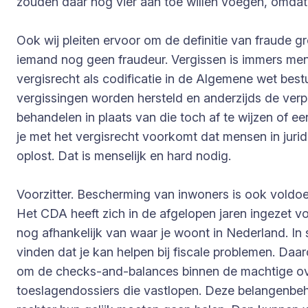
zouden daar nog vier aan toe willen voegen, omdat
Ook wij pleiten ervoor om de definitie van fraude g
iemand nog geen fraudeur. Vergissen is immers mens
vergisrecht als codificatie in de Algemene wet best
vergissingen worden hersteld en anderzijds de verp
behandelen in plaats van die toch af te wijzen of ee
je met het vergisrecht voorkomt dat mensen in juri
oplost. Dat is menselijk en hard nodig.
Voorzitter. Bescherming van inwoners is ook voldoe
Het CDA heeft zich in de afgelopen jaren ingezet vo
nog afhankelijk van waar je woont in Nederland. In 
vinden dat je kan helpen bij fiscale problemen. Da
om de checks-and-balances binnen de machtige over
toeslagendossiers die vastlopen. Deze belangenbeh