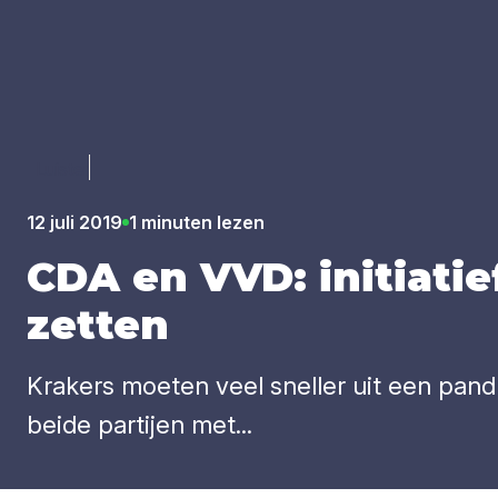
Luister
12 juli 2019
1 minuten lezen
CDA
en
VVD
: ini­ti­a
zet­ten
Krakers moeten veel sneller uit een pa
beide partijen met...