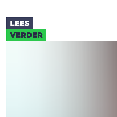
LEES
VER­DER