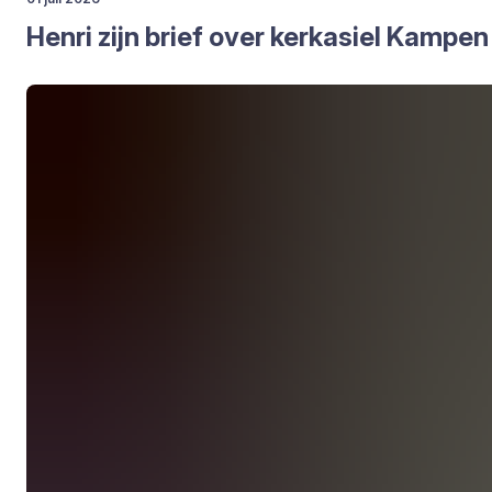
Hen­ri zijn brief over kerk­asiel Kam­pen