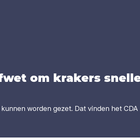
­tief­wet om kra­kers snel
nd kunnen worden gezet. Dat vinden het CDA