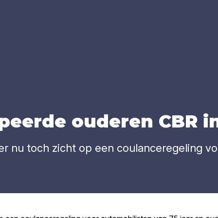
­peer­de oude­ren
CBR
in
er nu toch zicht op een coulanceregeling vo