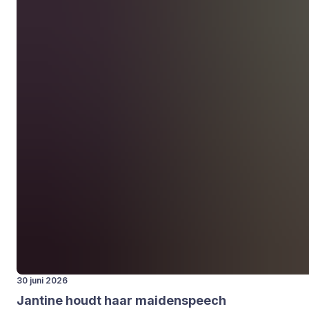
30 juni 2026
Jan­ti­ne houdt haar mai­den­speech