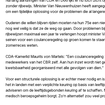
Na lang aandringen van CDA en D66 lijkt er nu toch zicht o
zonder rijbewijs. Minister Van Nieuwenhuizen heeft aangege
om een tijdelijke oplossing voor de problemen die al langere 
Ouderen die willen blijven rijden moeten na hun 75e een 
nog wel veilig is dat ze de weg op gaan. Door problemen bij
rijbewijzen maximaal een jaar te verlengen hoopt minister 
seinen voor een coulanceregeling op groen komen te staan, z
zomerreces weten.
CDA-Kamerlid Maurits von Martels: “Een coulanceregeling z
medewerkers van het CBR zelf. Aan hun inzet wordt niet ge
kwetsbaarheid georganiseerd met alle gevolgen van dien.“
Voor een structurele oplossing is er echter meer nodig en i
het in landen met een verplichte keuring op basis van leeft
adviseren om de leeftijdsgebonden keuring af te schaffen. 
medisch beroepsgeheim borgt. Zo’n alternatief zou veel pr