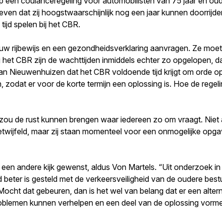
p een coulanceregeling voor automobilisten van 75 jaar en oud
ven dat zij hoogstwaarschijnlijk nog een jaar kunnen doorrijden
tijd spelen bij het CBR.
nieuw rijbewijs en een gezondheidsverklaring aanvragen. Ze m
 het CBR zijn de wachttijden inmiddels echter zo opgelopen, da
Van Nieuwenhuizen dat het CBR voldoende tijd krijgt om orde op 
odat er voor de korte termijn een oplossing is. Hoe de regeling
ou de rust kunnen brengen waar iedereen zo om vraagt. Niet a
twijfeld, maar zij staan momenteel voor een onmogelijke opga
s een andere kijk gewenst, aldus Von Martels. “Uit onderzoek in
ijd beter is gesteld met de verkeersveiligheid van de oudere b
Mocht dat gebeuren, dan is het wel van belang dat er een alter
oblemen kunnen verhelpen en een deel van de oplossing vormen,