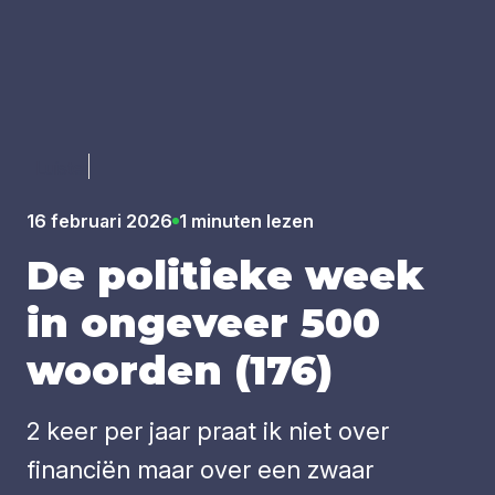
Luister
16 februari 2026
1 minuten lezen
De poli­tie­ke week
in onge­veer
500
woor­den (
176
)
2 keer per jaar praat ik niet over
financiën maar over een zwaar