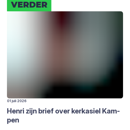
VER­DER
01 juli 2026
Hen­ri zijn brief over kerk­asiel Kam­
pen