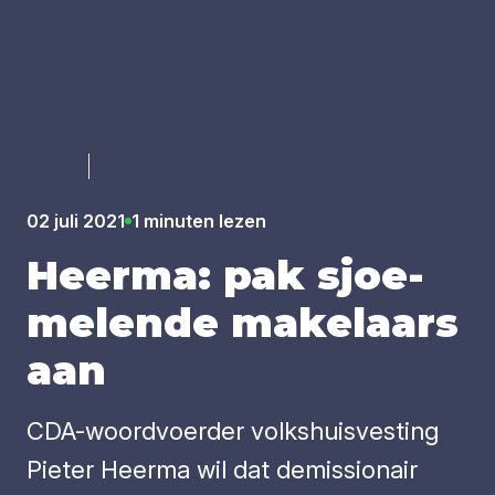
Luister
02 juli 2021
1 minuten lezen
Heer­ma: pak sjoe­
me­len­de make­laars
aan
CDA-woordvoerder volkshuisvesting
Pieter Heerma wil dat demissionair