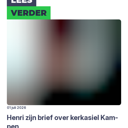
LEES
VER­DER
01 juli 2026
Hen­ri zijn brief over kerk­asiel Kam­
pen