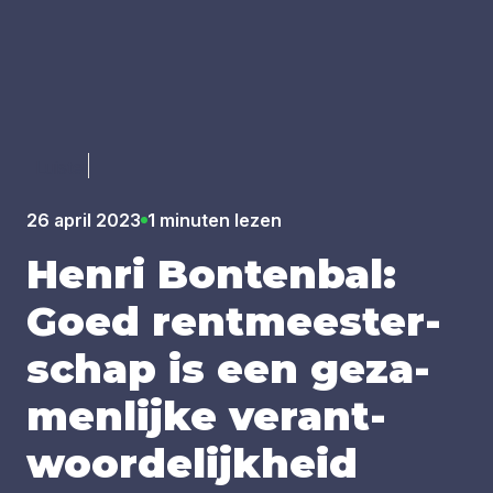
Luister
26 april 2023
1 minuten lezen
Hen­ri Bon­ten­bal:
Goed rent­mees­ter­
schap is een geza­
men­lij­ke ver­ant­
woor­de­lijk­heid