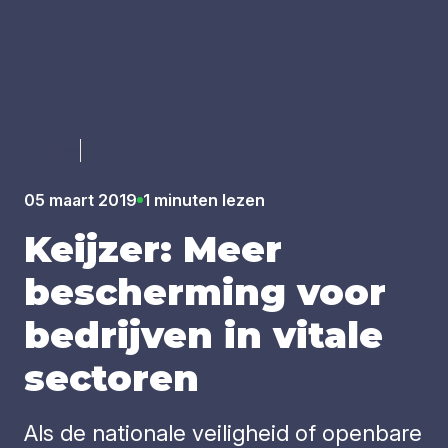
Luister
05 maart 2019
1 minuten lezen
Keij­zer: Meer
bescher­ming voor
bedrij­ven in vita­le
sec­to­ren
Als de nationale veiligheid of openbare