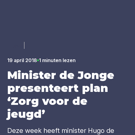
Luister
19 april 2018
1 minuten lezen
Minis­ter de Jon­ge
pre­sen­teert plan
‘
Zorg voor de
jeugd’
Deze week heeft minister Hugo de