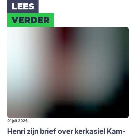
LEES
VER­DER
01 juli 2026
Hen­ri zijn brief over kerk­asiel Kam­