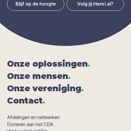
Blijf op de hoogte
Volg jij Henri al?
Onze oplos­sin­gen
.
Onze men­sen
.
Onze ver­e­ni­ging
.
Con­tact
.
Afdelingen en netwerken
Doneren aan het CDA