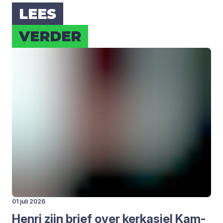
LEES
VER­DER
01 juli 2026
Hen­ri zijn brief over kerk­asiel Kam­