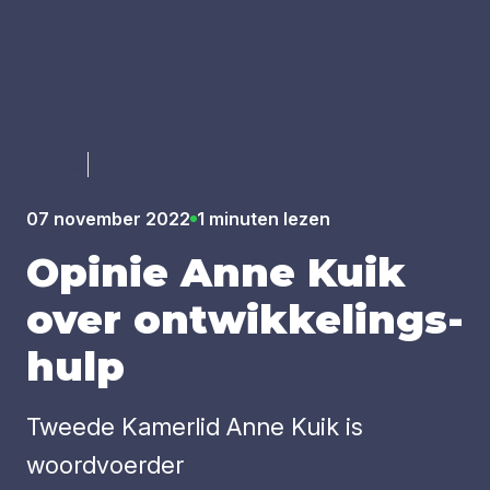
Luister
07 november 2022
1 minuten lezen
Opi­nie Anne Kuik
over ont­wik­ke­lings­
hulp
Tweede Kamerlid Anne Kuik is
woordvoerder