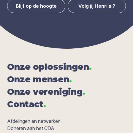
Blijf op de hoogte
Volg jij Henri al?
Onze oplos­sin­gen
.
Onze men­sen
.
Onze ver­e­ni­ging
.
Con­tact
.
Afdelingen en netwerken
Doneren aan het CDA