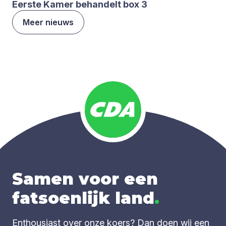
Eer­ste Kamer behan­delt box
3
Meer nieuws
Samen voor een
fatsoenlijk land
.
Enthousiast over onze koers? Dan doen wij een