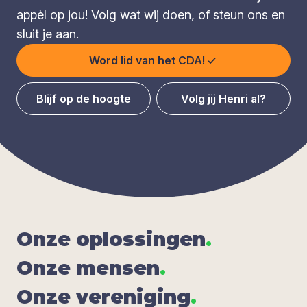
appèl op jou! Volg wat wij doen, of steun ons en
sluit je aan.
Word lid van het CDA!
Blijf op de hoogte
Volg jij Henri al?
Onze oplos­sin­gen
.
Onze men­sen
.
Onze ver­e­ni­ging
.