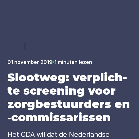
Luister
01 november 2019
1 minuten lezen
Sloot­weg: ver­plich­
te scree­ning voor
zorg­be­stuur­ders en
‑com­mis­sa­ris­sen
Het CDA wil dat de Nederlandse