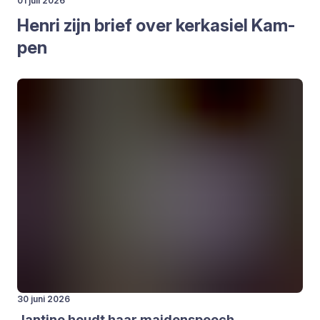
01 juli 2026
Hen­ri zijn brief over kerk­asiel Kam­
pen
30 juni 2026
Jan­ti­ne houdt haar mai­den­speech