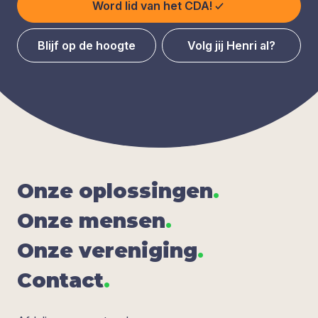
Word lid van het CDA!
Blijf op de hoogte
Volg jij Henri al?
Onze oplos­sin­gen
.
Onze men­sen
.
Onze ver­e­ni­ging
.
Con­tact
.