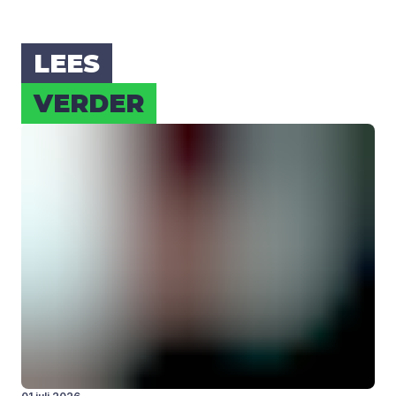
LEES
VER­DER