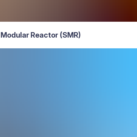
 Modu­lar Reac­tor (
SMR
)