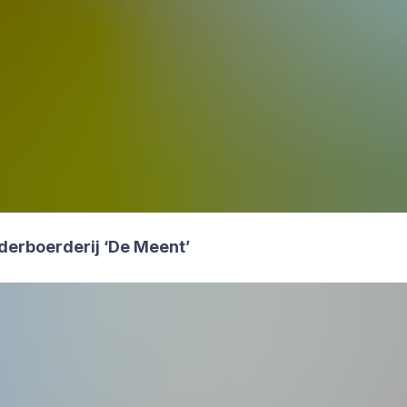
er­boer­de­rij
‘
De Meent’