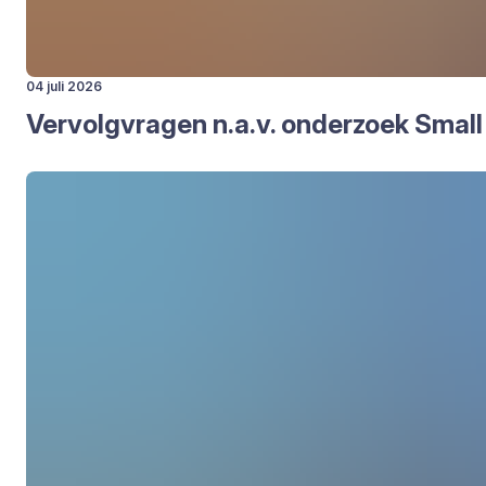
04 juli 2026
Ver­volg­vra­gen n.a.v. onder­zoek Small