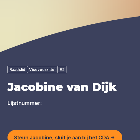
Raadslid
Vicevoorzitter
#2
Jacobine van Dijk
Lijstnummer:
Steun Jacobine, sluit je aan bij het CDA