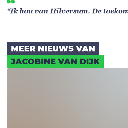
“Ik hou van Hilversum. De toekom
MEER NIEUWS VAN
JACO­BI­NE VAN DIJK