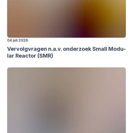
04 juli 2026
Ver­volg­vra­gen n.a.v. onder­zoek Small Modu­
lar Reac­tor (
SMR
)