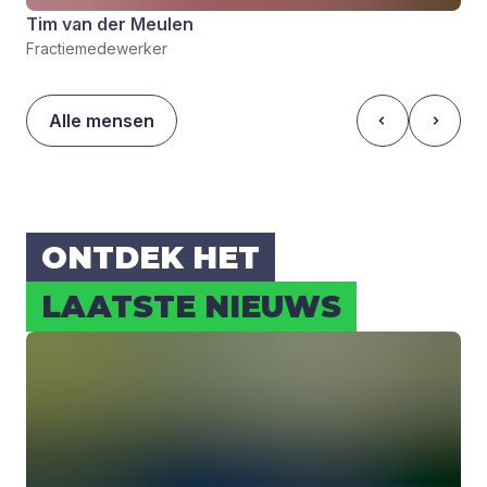
Tim van der Meulen
Fractiemedewerker
Alle mensen
ONT­DEK HET
LAAT­STE NIEUWS