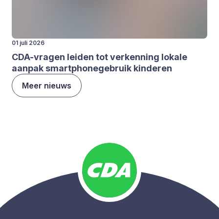
01 juli 2026
CDA-vra­gen lei­den tot ver­ken­ning loka­le
aan­pak smartpho­ne­ge­bruik kin­de­ren
Meer nieuws