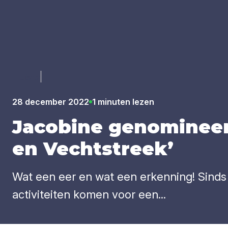
Luister
28 december 2022
1 minuten lezen
Jaco­bi­ne geno­mi­ne
en Vecht­streek’
Wat een eer en wat een erkenning! Sinds 
activiteiten komen voor een...