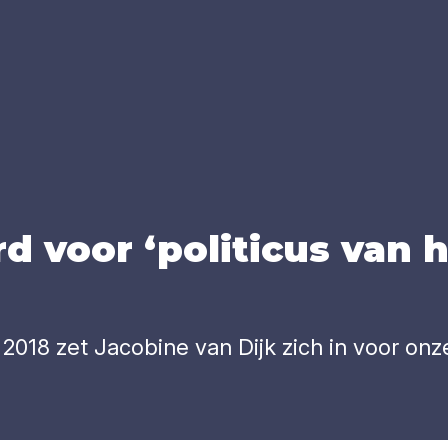
erd voor
‘
poli­ti­cus van 
2018 zet Jacobine van Dijk zich in voor onz