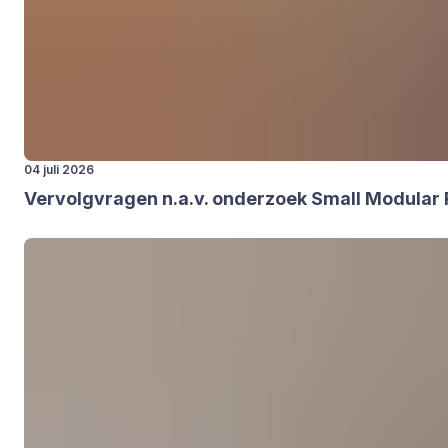
04 juli 2026
Ver­volg­vra­gen n.a.v. onder­zoek Small Modu­lar 