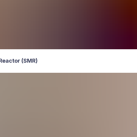
Reac­tor (
SMR
)