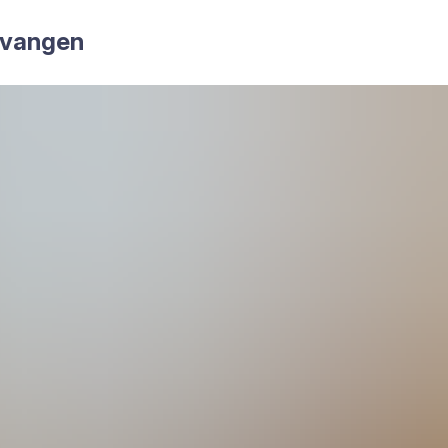
­van­gen