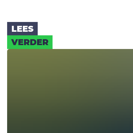
LEES
VER­DER