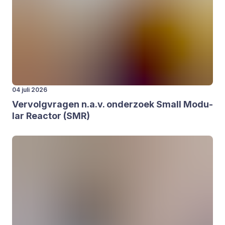
04 juli 2026
Ver­volg­vra­gen n.a.v. onder­zoek Small Modu­
lar Reac­tor (
SMR
)