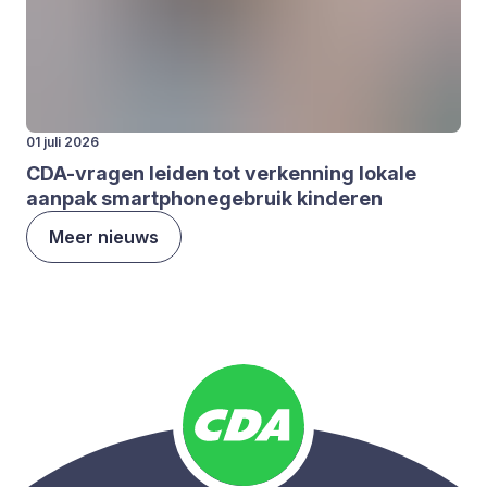
01 juli 2026
CDA-vra­gen lei­den tot ver­ken­ning loka­le
aan­pak smartpho­ne­ge­bruik kin­de­ren
Meer nieuws