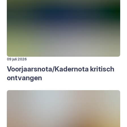
09 juli 2026
Voorjaarsnota/​Kadernota kri­tisch
ont­van­gen