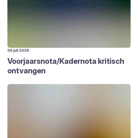
09 juli 2026
Voorjaarsnota/​Kadernota kri­tisch
ont­van­gen