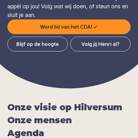
appèl op jou! Volg wat wij doen, of steun ons en
sluit je aan.
Word lid van het CDA!
Blijf op de hoogte
Volg jij Henri al?
Onze visie op Hil­ver­sum
Onze men­sen
Agen­da