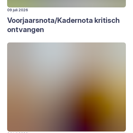
09 juli 2026
Voorjaarsnota/​Kadernota kri­tisch
ont­van­gen