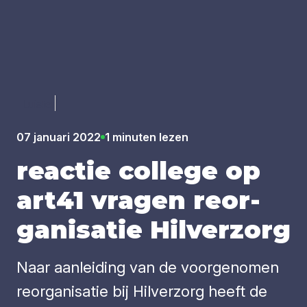
Luister
07 januari 2022
1 minuten lezen
reac­tie col­le­ge op
art
41
vra­gen reor­
ga­ni­sa­tie Hil­ver­zorg
Naar aanleiding van de voorgenomen
reorganisatie bij Hilverzorg heeft de