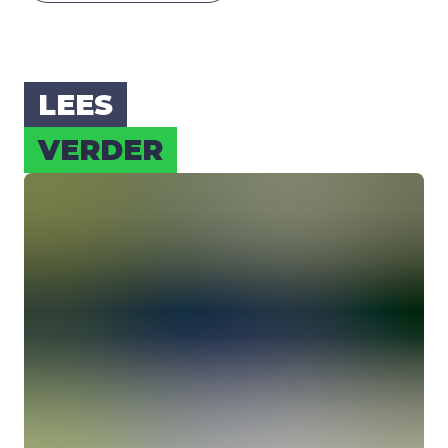
LEES
VER­DER