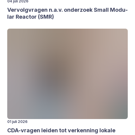
04 juli 2026
Ver­volg­vra­gen n.a.v. onder­zoek Small Modu­
lar Reac­tor (
SMR
)
01 juli 2026
CDA-vra­gen lei­den tot ver­ken­ning loka­le