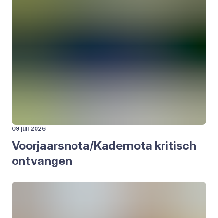
09 juli 2026
Voorjaarsnota/​Kadernota kri­tisch
ont­van­gen