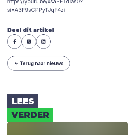
https://youtu.be/xsaPFTdIas0?
si=A3F9sCPPyTJqF4zi
Deel dit artikel
Terug naar nieuws
LEES
VER­DER