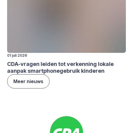
01 juli 2026
CDA-vra­gen lei­den tot ver­ken­ning loka­le
aan­pak smartpho­ne­ge­bruik kin­de­ren
Meer nieuws