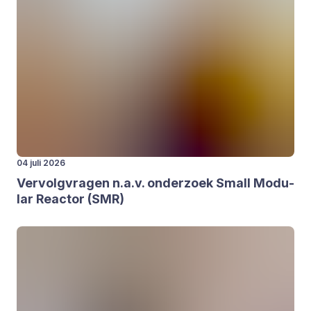
04 juli 2026
Ver­volg­vra­gen n.a.v. onder­zoek Small Modu­
lar Reac­tor (
SMR
)