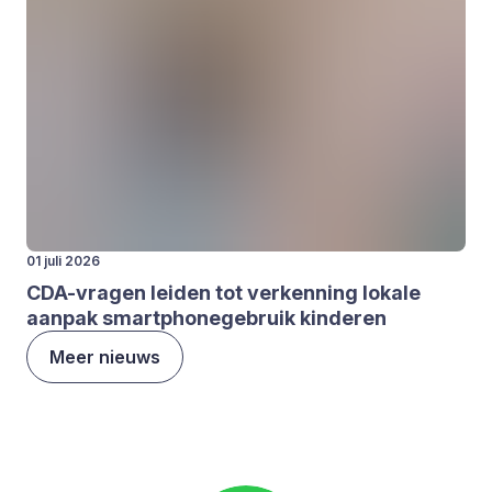
01 juli 2026
CDA-vra­gen lei­den tot ver­ken­ning loka­le
aan­pak smartpho­ne­ge­bruik kin­de­ren
Meer nieuws