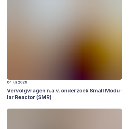
04 juli 2026
Ver­volg­vra­gen n.a.v. onder­zoek Small Modu­
lar Reac­tor (
SMR
)