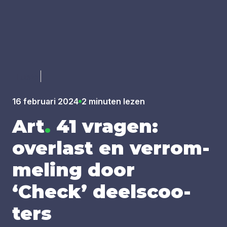
Luister
16 februari 2024
2 minuten lezen
Art
.
41
vra­gen:
over­last en ver­rom­
me­ling door
‘
Check’ deel­scoo­
ters