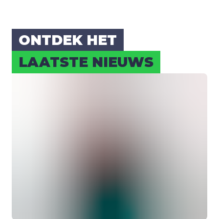
ONT­DEK HET
LAAT­STE NIEUWS