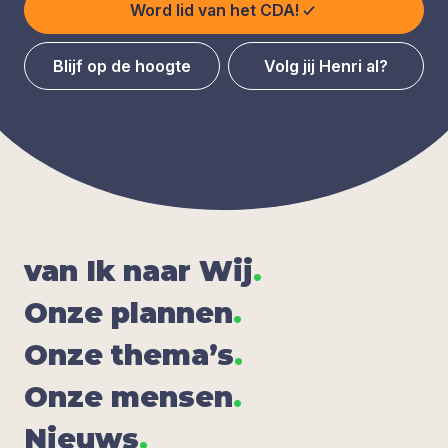
Word lid van het CDA!
Blijf op de hoogte
Volg jij Henri al?
van Ik naar Wij
.
Onze plan­nen
.
Onze the­ma’s
.
Onze men­sen
.
Nieuws
.