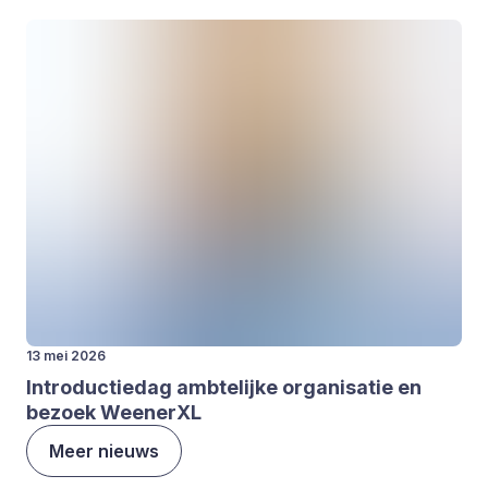
13 mei 2026
Intro­duc­tie­dag amb­te­lij­ke orga­ni­sa­tie en
bezoek Ween­er­XL
Meer nieuws