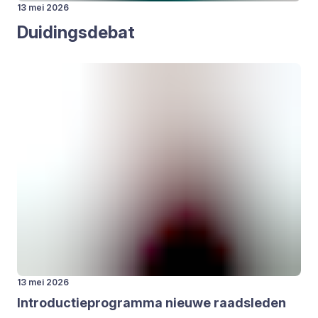
13 mei 2026
Dui­dings­de­bat
13 mei 2026
Intro­duc­tie­pro­gram­ma nieu­we raads­le­den